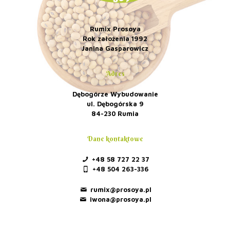
Rumix Prosoya
Rok założenia 1992
Janina Gasparowicz
Adres
Dębogórze Wybudowanie
ul. Dębogórska 9
84-230 Rumia
Dane kontaktowe
+48 58 727 22 37
+48 504 263-336
rumix@prosoya.pl
iwona@prosoya.pl