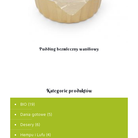
Pudding bezmleczny waniliowy
Kategorie produktów
BIO
(19)
Dania gotowe
(5)
Desery
(6)
Hempu i Lufu
(4)