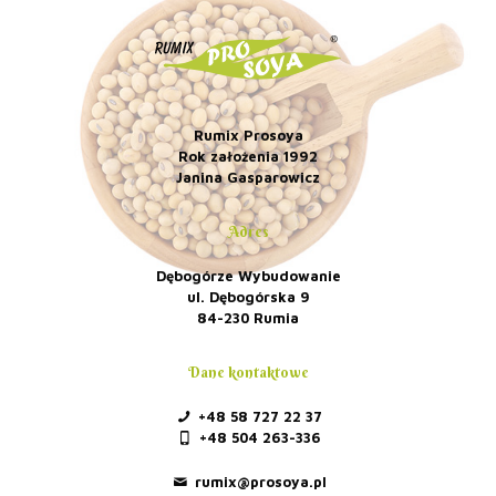
Rumix Prosoya
Rok założenia 1992
Janina Gasparowicz
Adres
Dębogórze Wybudowanie
ul. Dębogórska 9
84-230 Rumia
Dane kontaktowe
+48 58 727 22 37
+48 504 263-336
rumix@prosoya.pl