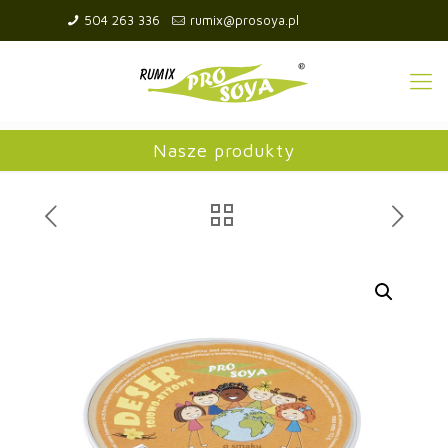
504 263 336
rumix@prosoya.pl
Nasze produkty