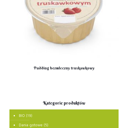
Pudding bezmleczny truskawkowy
Kategorie produktów
BIO
(19)
Dania gotowe
(5)