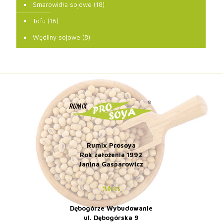
Smarowidła sojowe
(18)
Tofu
(16)
Wędliny sojowe
(8)
Rumix Prosoya
Rok założenia 1992
Janina Gasparowicz
Adres
Dębogórze Wybudowanie
ul. Dębogórska 9