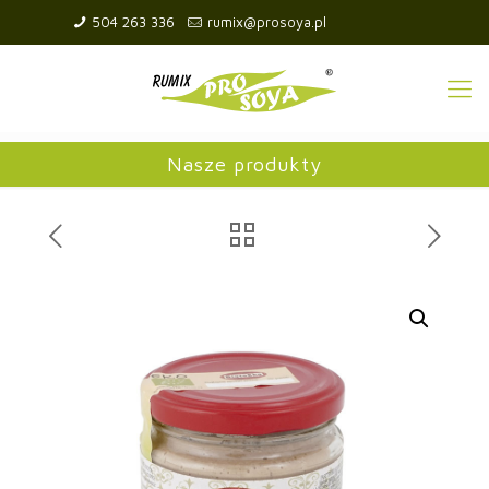
504 263 336
rumix@prosoya.pl
Nasze produkty