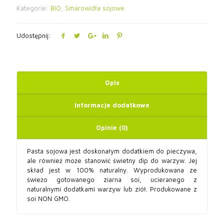
Kategorie:
BIO
,
Smarowidła sojowe
Udostępnij:
Opis
Informacje dodatkowe
Opinie (0)
Pasta sojowa jest doskonałym dodatkiem do pieczywa,
ale również może stanowić świetny dip do warzyw. Jej
skład jest w 100% naturalny. Wyprodukowana ze
świeżo gotowanego ziarna soi, ucieranego z
naturalnymi dodatkami warzyw lub ziół. Produkowane z
soi NON GMO.