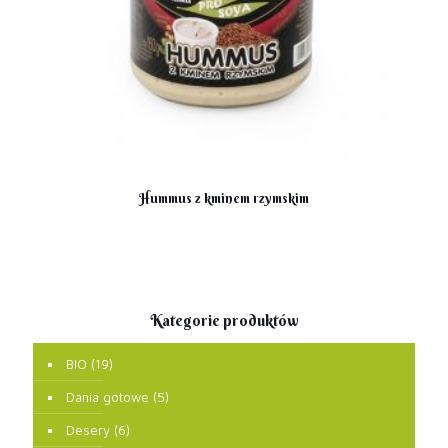
Hummus z kminem rzymskim
Kategorie produktów
BIO
(19)
Dania gotowe
(5)
Desery
(6)