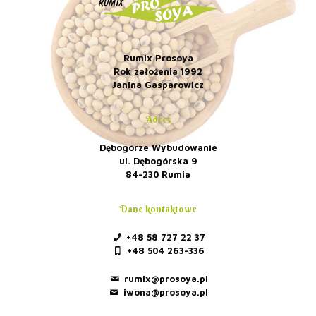
Rumix Prosoya
Rok założenia 1992
Janina Gasparowicz
Adres
Dębogórze Wybudowanie
ul. Dębogórska 9
84-230 Rumia
Dane kontaktowe
+48 58 727 22 37
+48 504 263-336
rumix@prosoya.pl
iwona@prosoya.pl