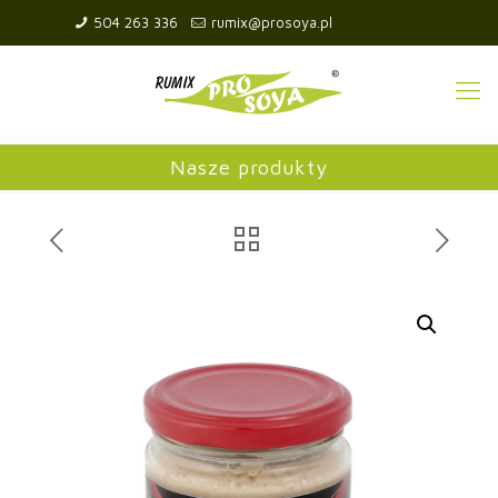
504 263 336
rumix@prosoya.pl
Nasze produkty